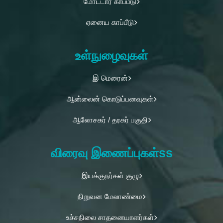
மோட்டார் காப்பீடு
ஏனைய காப்பீடு
உள்நுழைவுகள்
இ மெரைன்
ஆன்லைன் கொடுப்பனவுகள்
ஆலோசகர் / தரகர் பகுதி
விரைவு இணைப்புகள்ss
இயக்குநர்கள் குழு
நிறுவன மேலாண்மை
உச்சநிலை சாதனையாளர்கள்