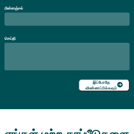
மின்னஞ்சல்
செய்தி
இப்போதே
விண்ணப்பிக்கவும்