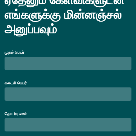
எங்களுக்கு மின்னஞ்சல்
அனுப்பவும்
முதல் பெயர்
கடைசி பெயர்
தொடர்பு எண்