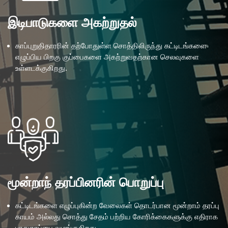
இடிபாடுகளை அகற்றுதல்
காப்புறுதிதாரரின் தற்போதுள்ள சொத்திலிருந்து கட்டிடங்களை
எழுப்பிய பிறகு குப்பைகளை அகற்றுவதற்கான செலவுகளை
உள்ளடக்குகிறது.
மூன்றாந் தரப்பினரின் பொறுப்பு
கட்டிடங்களை எழுப்புகின்ற வேலைகள் தொடர்பான மூன்றாம் தரப்பு
காயம் அல்லது சொத்து சேதம் பற்றிய கோரிக்கைகளுக்கு எதிராக
பாதுகாப்பை வழங்குகிறது.