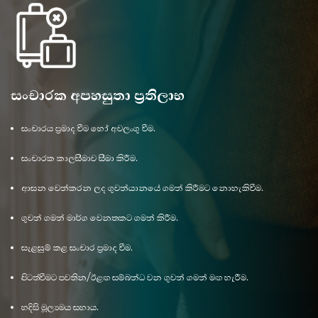
සංචාරක අපහසුතා ප්‍රතිලාභ
සංචාරය ප්‍රමාද වීම හෝ අවලංගු වීම.
සංචාරක කාලසීමාව සීමා කිරීම.
ආසන වෙන්කරන ලද ගුවන්යානයේ ගමන් කිරීමට නොහැකිවීම.
ගුවන් ගමන් මාර්ග වෙනතකට ගමන් කිරීම.
සැළසුම් කළ සංචාර ප්‍රමාද වීම.
පිටත්වීමට පවතින/ඊළඟ සම්බන්ධ වන ගුවන් ගමන් මඟ හැරීම.
හදිසි මූල්‍යමය සහාය.