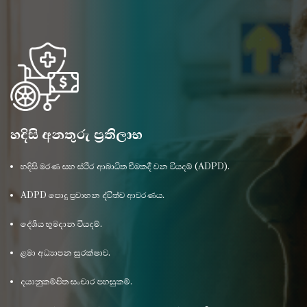
හදිසි අනතුරු ප්‍රතිලාභ
හදිසි මරණ සහ ස්ථීර ආබාධිත වීමකදී වන වියදම් (ADPD).
ADPD පොදු ප්‍රවාහන ද්විත්ව ආවරණය.
දේශීය භූමදාන වියදම්.
ළමා අධ්‍යාපන සුරක්ෂාව.
දයානුකම්පිත සංචාර පහසුකම්.