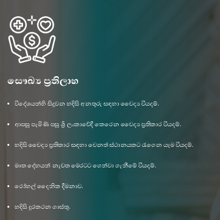
සෞඛ්‍ය ප්‍රතිලාභ
විදේශයන්හි සිදුවන හදිසි අනතුරු සඳහා වෛද්‍ය වියදම්.
ආපසු පැමිණි පසු ශ්‍රී ලංකාවේදී කෙරෙන වෛද්‍ය ප්‍රතිකාර වියදම්.
හදිසි වෛද්‍ය ප්‍රතිකාර සඳහා වෙනත් ස්ථානයකට රැගෙන යෑම වියදම්.
මෘත දේහයන් නැවත මෙරටට ගෙන්වා ගැනීමේ වියදම්.
රෝහල් දෛනික දීමනාව.
හදිසි දුරකථන ගාස්තු.