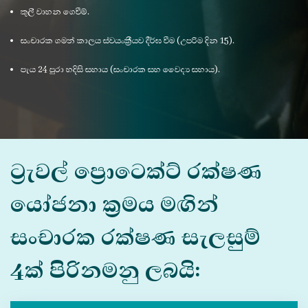
කුලී වාහන ගෙවීම්.
සංචාරක ගමන් කාලය ස්වයංක්‍රීයව දීර්ඝ වීම (උපරිම දින 15).
පැය 24 පුරා හදිසි සහාය (සංචාරක සහ වෛද්‍ය සහාය).
ට්‍රැවල් ප්‍රොටෙක්ට් රක්ෂණ
යෝජනා ක්‍රමය මඟින්
සංචාරක රක්ෂණ සැලසුම්
4ක් පිරිනමනු ලබයි: