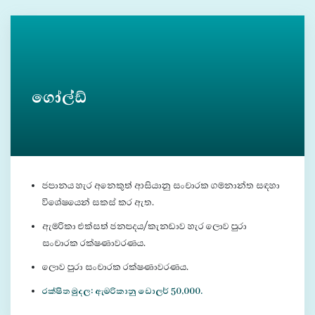
ගෝල්ඩ්
ජපානය හැර අනෙකුත් ආසියානු සංචාරක ගමනාන්ත සඳහා
විශේෂයෙන් සකස් කර ඇත.
ඇමරිකා එක්සත් ජනපදය/කැනඩාව හැර ලොව පුරා
සංචාරක රක්ෂණාවරණය.
ලොව පුරා සංචාරක රක්ෂණාවරණය.
රක්ෂිත මුදල: ඇමරිකානු ඩොලර් 50,000.