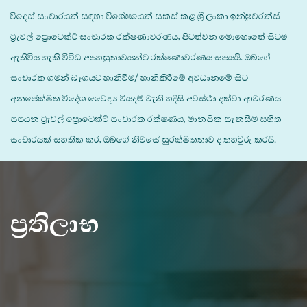
විදෙස් සංචාරයන් සඳහා විශේෂයෙන් සකස් කළ ශ්‍රී ලංකා ඉන්ෂුවරන්ස්
ට්‍රැවල් ප්‍රොටෙක්ට් සංචාරක රක්ෂණාවරණය, පිටත්වන මොහොතේ සිටම
ඇතිවිය හැකි විවිධ අපහසුතාවයන්ට රක්ෂණාවරණය සපයයි. ඔබගේ
සංචාරක ගමන් බෑගයට හානිවීම/ හානිකිරීමේ අවධානමේ සිට
අනපේක්ෂිත විදේශ වෛද්‍ය වියදම් වැනි හදිසි අවස්ථා දක්වා ආවරණය
සපයන ට්‍රැවල් ප්‍රොටෙක්ට් සංචාරක රක්ෂණය, මානසික සැනසීම සහිත
සංචාරයක් සහතික කර, ඔබගේ නිවසේ සුරක්ෂිතතාව ද තහවුරු කරයි.
ප්‍රතිලාභ