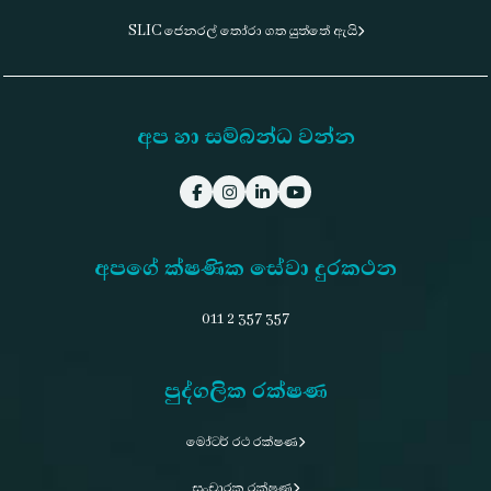
SLIC ජෙනරල් තෝරා ගත යුත්තේ ඇයි
අප හා සම්බන්ධ වන්න
අපගේ ක්ෂණික සේවා දුරකථන
011 2 357 357
පුද්ගලික රක්ෂණ
මෝටර් රථ රක්ෂණ
සංචාරක රක්ෂණ