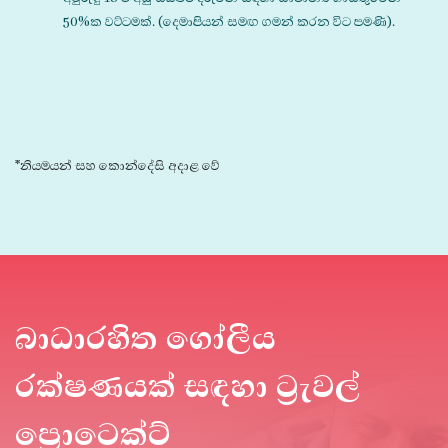
50%ක වට්ටමක්. (දෙමාපියන් සමඟ ගමන් කරන විට පමණි).
*නියමයන් සහ කොන්දේසි අදාළ වේ
බාධාරහිත ගෝලීය
රක්ෂණයක් සඳහා ට්‍රැවල්
ප්‍රොටෙක්ට්