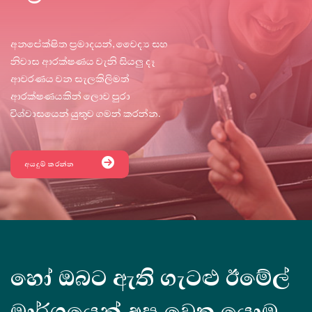
අනපේක්ෂිත ප්‍රමාදයන්, වෛද්‍ය සහ
නිවාස ආරක්ෂණය වැනි සියලු දෑ
ආවරණය වන සැලකිලිමත්
ආරක්ෂණයකින් ලොව පුරා
විශ්වාසයෙන් යුතුව ගමන් කරන්න.
අයදුම් කරන්න
හෝ ඔබට ඇති ගැටළු ඊමේල්
මාර්ගයෙන් අප වෙත යොමු