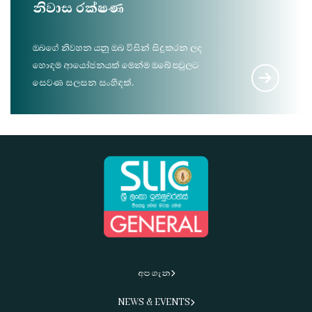
නිවාස රක්ෂණ
ඔබ‌ගේ නිවහන යනු ඔබ විසින් සිදුකරන ලද
හොඳම ආයෝජනයක් මෙන්ම ඔබේ පවුලට
සෙවණ සලසන සංහිඳක්.
අප ගැන
NEWS & EVENTS