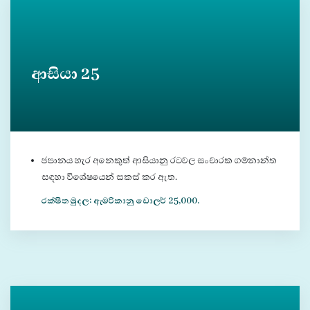
ආසියා 25
ජපානය හැර අනෙකුත් ආසියානු රටවල සංචාරක ගමනාන්ත
සඳහා විශේෂයෙන් සකස් කර ඇත.
රක්ෂිත මුදල: ඇමරිකානු ඩොලර් 25,000.