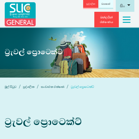
පුද්ගලික
ව්‍යාපාර
සිං
ඔන්ලයින්
රක්ෂණය
ට්‍රැවල් ප්‍රොටෙක්ට්
මුල් පිටුව
පුද්ගලික
සංචාරක රක්ෂණ
ට්‍රැවල් ප්‍රොටෙක්ට්
ට්‍රැවල් ප්‍රොටෙක්ට්