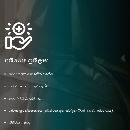
අතිරේක ප්‍රතිලාභ
පෞද්ගලික නෛතික වගකීම.
ගුවන්‍ යානා පැහැර ගැනීම්.
ගොල්ෆ් ක්‍රීඩා ප්‍රතිලාභ.
නිවාස සුරක්ෂිතතාවය (පිටත්වන දින සිට දින 30ක් දක්වා ආවරණය).
නීතිමය ගාස්තු.