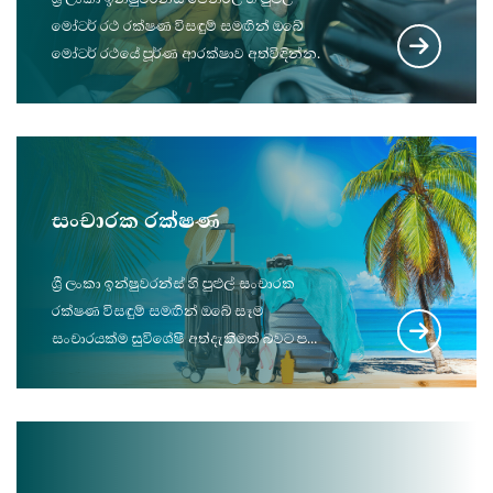
මෝටර් රථ රක්ෂණ විසඳුම් සමඟින් ඔබේ
මෝටර් රථයේ පූර්ණ ආරක්ෂාව අත්විඳින්න.
සංචාරක රක්ෂණ
ශ්‍රී ලංකා ඉන්ෂුවරන්ස් හි පුළුල් සංචාරක
රක්ෂණ විසඳුම් සමඟින් ඔබේ සෑම
සංචාරයක්ම සුවිශේෂී අත්දැකීමක් බවට පත්
කරගන්න.