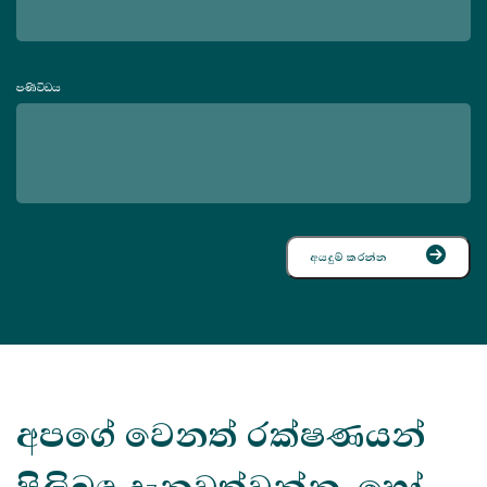
පණිවිඩය
අයදුම් කරන්න
අපගේ වෙනත් රක්ෂණයන්