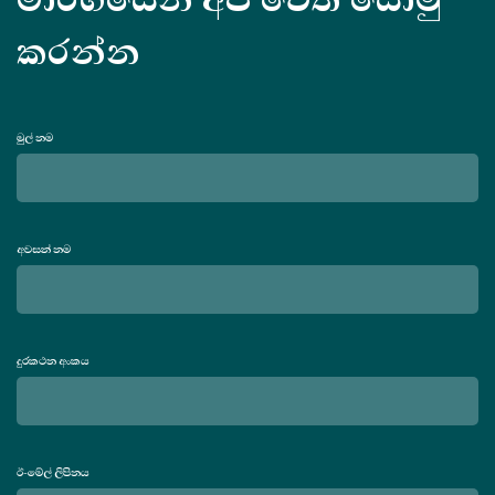
කරන්න
මුල් නම
අවසන් නම
දුරකථන අංකය
ඊ-මේල් ලිපිනය