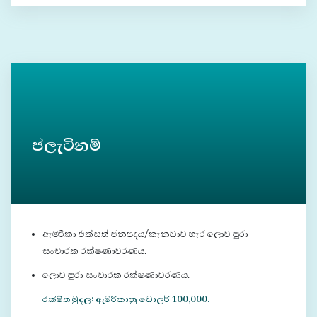
ප්ලැටිනම්
ඇමරිකා එක්සත් ජනපදය/කැනඩාව හැර ලොව පුරා
සංචාරක රක්ෂණාවරණය.
ලොව පුරා සංචාරක රක්ෂණාවරණය.
රක්ෂිත මුදල: ඇමරිකානු ඩොලර් 100,000.