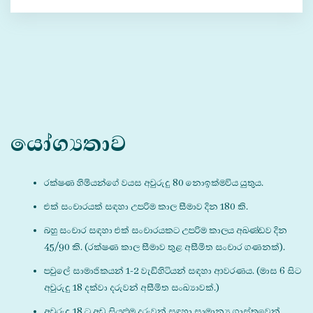
යෝග්‍යතාව
රක්ෂණ හිමියන්ගේ වයස අවුරුදු 80 නොඉක්මවිය යුතුය.
එක් සංචාරයක් සඳහා උපරිම කාල සීමාව දින 180 කි.
බහු සංචාර සඳහා එක් සංචාරයකට උපරිම කාලය අඛණ්ඩව දින
45/90 කි. (රක්ෂණ කාල සීමාව තුළ අසීමිත සංචාර ගණනක්).
පවුලේ සාමාජිකයන් 1-2 වැඩිහිටියන් සඳහා ආවරණය. (මාස 6 සිට
අවුරුදු 18 දක්වා දරුවන් අසීමිත සංඛ්‍යාවක්.)
අවුරුදු 18 ට අඩු සියළුම දරුවන් සඳහා සාමාන්‍ය ගාස්තුවෙන්