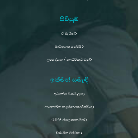
පිවිසුම්
ඊ මැරීන්
මාර්ගගත ගෙවීම්
උපදේශක / තැරැව්කරුවන්
ඉක්මන් සබැඳි
අධ්‍යක්ෂ මණ්ඩලය
ආයතනික කළමනාකාරීත්වය
GIPA ජයග්‍රාහකයින්
වාර්ෂික වාර්තා