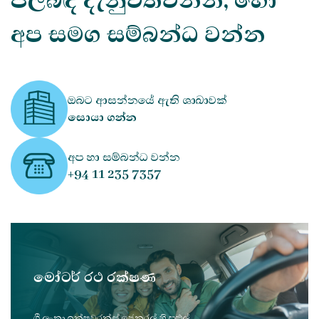
පිලිබඳ දැනුවත්වන්න, හෝ
අප සමග සම්බන්ධ වන්න
ඔබට ආසන්නයේ ඇති ශාඛාවක්
සොයා ගන්න
අප හා සම්බන්ධ වන්න
+94 11 235 7357
මෝටර් රථ රක්ෂණ
ශ්‍රී ලංකා ඉන්ෂුවරන්ස් ජෙනරල් හි පුළුල්