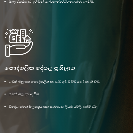
බාල වයස්කාර දරුවන් නැවත මෙරටට ගෙන්වා ගැනීම.
පෞද්ගලික දේපළ ප්‍රතිලාභ
ගමන් මලු සහ පෞද්ගලික භාණ්ඩ අහිමි වීම හෝ හානි වීම.
ගමන් මලු ප්‍රමාද වීම.
විදේශ ගමන් බලපත්‍රය සහ සංචාරක ලියකියවිලි අහිමි වීම.