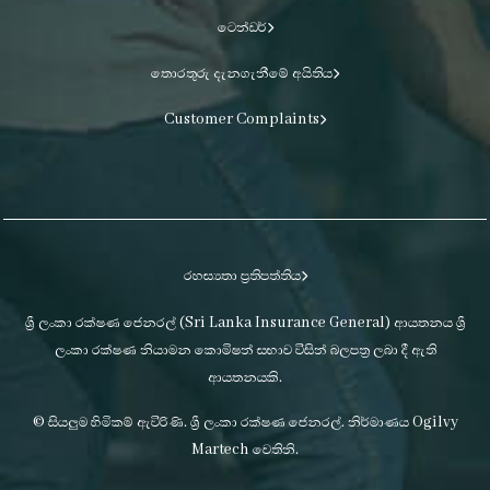
ටෙන්ඩර්
තොරතුරු දැනගැනීමේ අයිතිය
Customer Complaints
රහස්‍යතා ප්‍රතිපත්තිය
ශ්‍රී ලංකා රක්ෂණ ජෙනරල් (Sri Lanka Insurance General) ආයතනය ශ්‍රී
ලංකා රක්ෂණ නියාමන කොමිෂන් සභාව විසින් බලපත්‍ර ලබා දී ඇති
ආයතනයකි.
© සියලුම හිමිකම් ඇවිරිණි. ශ්‍රී ලංකා රක්ෂණ ජෙනරල්. නිර්මාණය Ogilvy
Martech වෙතිනි.