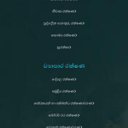
නිවාස රක්ෂණ
පුද්ගලික අනතුරු රක්ෂණ
සෞඛ්‍ය රක්ෂණ
සුරක්ෂා
ව්‍යාපාර රක්ෂණ
දේපල රක්ෂණ
සමුද්‍රීය රක්ෂණ
සේවකයන් හා සම්බන්ධ රක්ෂණාවරණ
මෝටර් රථ රක්ෂණ
වෙනත් රක්ෂණාවරණ